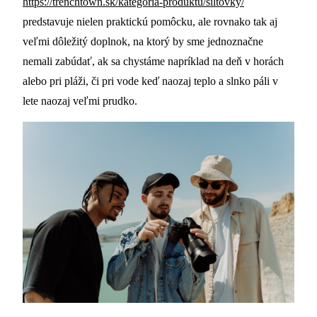
https://trenchtown.sk/kategoria-produktu/siltovky/
predstavuje nielen praktickú pomôcku, ale rovnako tak aj
veľmi dôležitý doplnok, na ktorý by sme jednoznačne
nemali zabúdať, ak sa chystáme napríklad na deň v horách
alebo pri pláži, či pri vode keď naozaj teplo a slnko páli v
lete naozaj veľmi prudko.