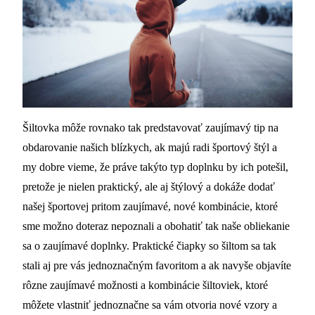
Šiltovka môže rovnako tak predstavovať zaujímavý tip na
obdarovanie našich blízkych, ak majú radi športový štýl a
my dobre vieme, že práve takýto typ doplnku by ich potešil,
pretože je nielen praktický, ale aj štýlový a dokáže dodať
našej športovej pritom zaujímavé, nové kombinácie, ktoré
sme možno doteraz nepoznali a obohatiť tak naše obliekanie
sa o zaujímavé doplnky.
Praktické čiapky so šiltom sa tak
stali aj pre vás jednoznačným favoritom a ak navyše objavíte
rôzne zaujímavé možnosti a kombinácie šiltoviek, ktoré
môžete vlastniť jednoznačne sa vám otvoria nové vzory a