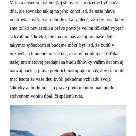
Vďaka noseniu kvalitnejšej šiltovky si môžeme byť počas
dňa, ale rovnako tak aj na jeho konci istí, že naša hlava
neutrpela a naša tvár nebude taká spálená, ako by bola keby
sme toľko nevlastnili a práve preto je veľmi dôležité vybrať
si kvalitnú šiltovku, nie iba pre nás ale aj pre naše deti a
takýmto spôsobom si budeme môcť byť istí, že budú v
bezpečí a chránené presne tak, ako by mohli byť. Vďaka
našej internetovej predajni sa budú šiltovky vašim deťom aj
naozaj páčiť a práve preto ich nakupujte u nás, aby ste mohli
mať istotu že vaše deti kvôli peknému vzhľadu svoje
šiltovky aj budú nosiť a práve preto nebudú mať po dni
strávenom vonku úpal, či spálenú tvár.