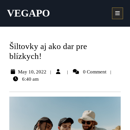
VEGAPO
Šiltovky aj ako dar pre
blízkych!
May 10, 2022
0 Comment
|
|
|
6:40 am