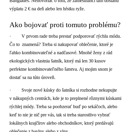
Bangladéš. Nehovoriac o tom, že zamestnanci tam dostanú
výplatu 2 € na deň alebo len hŕstku ryže.
Ako bojovať proti tomuto problému?
· V prvom rade treba prestať podporovať rýchlu módu.
Čo to znamená? Treba si nakupovať oblečenie, ktoré je
ľahko kombinovateľné a nadčasové. Mnohé ženy z rád
ekologických vlastnia šatník, ktorý má len 30 kusov
perfektne kombinovateľného šatstva. Aj mojim snom je
dostať sa na túto úroveň.
· Svoje nové kúsky do šatníka si rozhodne nekupujte
v nákupných centrách, kde je to preplnené rôznymi kúskami
rýchlej módy. Treba sa poobzerať buď po sekáčoch, alebo
keď to nie je nič pre vás, tak si treba starostlivo vybrať
lokálnych krajčírov alebo obchodníkov, ktorý predávajú
oblečenie z bavlny alebo z vlny.