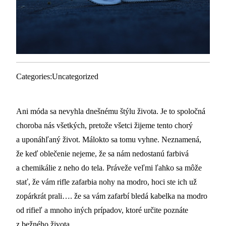
Categories:
Uncategorized
Ani móda sa nevyhla dnešnému štýlu života. Je to spoločná
choroba nás všetkých, pretože všetci žijeme tento chorý
a uponáhľaný život. Málokto sa tomu vyhne. Neznamená,
že keď oblečenie nejeme, že sa nám nedostanú farbivá
a chemikálie z neho do tela. Práveže veľmi ľahko sa môže
stať, že vám rifle zafarbia nohy na modro, hoci ste ich už
zopárkrát prali…. že sa vám zafarbí bledá kabelka na modro
od rifieľ a mnoho iných prípadov, ktoré určite poznáte
z bežného života.