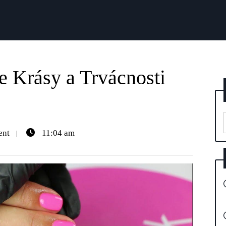
e Krásy a Trvácnosti
ent
11:04 am
|