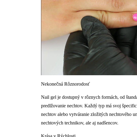
Nekonečná Rôznorodosť
Nail gel je dostupný v rôznych formách, od štan
predlžovanie nechtov. Každý typ má svoj špecifick
nechtov alebo vytváranie zložitých nechtového um
nechtových technikov, ale aj nadšencov.
Krása v Rýchlosti