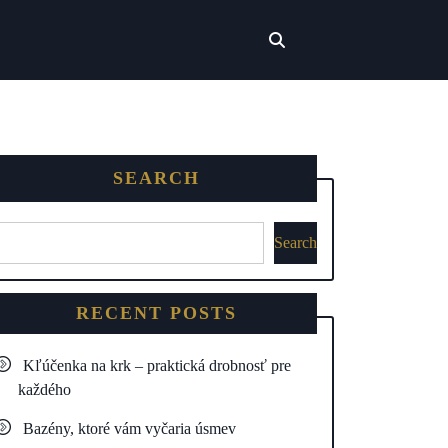
SEARCH
Search
RECENT POSTS
Kľúčenka na krk – praktická drobnosť pre
každého
Bazény, ktoré vám vyčaria úsmev