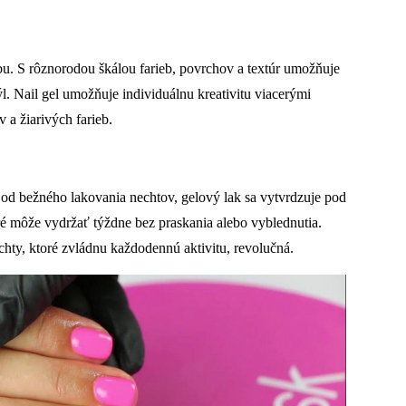
rbu. S rôznorodou škálou farieb, povrchov a textúr umožňuje
l. Nail gel umožňuje individuálnu kreativitu viacerými
 a žiarivých farieb.
 od bežného lakovania nechtov, gelový lak sa vytvrdzuje pod
é môže vydržať týždne bez praskania alebo vyblednutia.
echty, ktoré zvládnu každodennú aktivitu, revolučná.