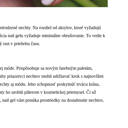
prirodzené nechty. Na rozdiel od akrylov, ktoré vyžadujú
ácia nail gelu vyžaduje minimálne obrušovanie. To vedie k
rast v priebehu času.
ovej móde. Prispôsobuje sa novým farebným paletám,
aby priaznivci nechtov mohli udržiavať krok s najnovšími
nechty aj módu. Jeho schopnosť poskytnúť trvácu krásu,
ty ho urobili pilierom v kozmetickej priemysel. Či už
, nail gel vám ponúka prostriedky na dosiahnutie nechtov,