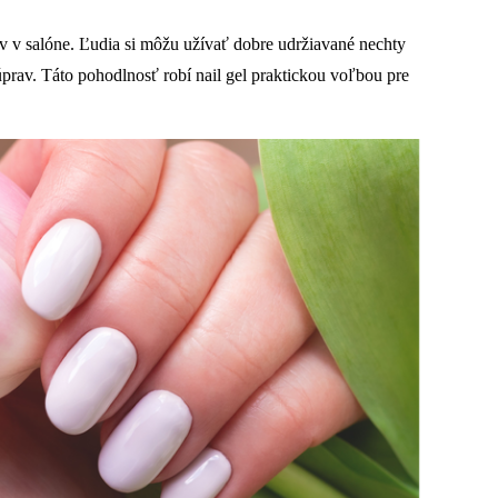
v v salóne. Ľudia si môžu užívať dobre udržiavané nechty
úprav. Táto pohodlnosť robí nail gel praktickou voľbou pre