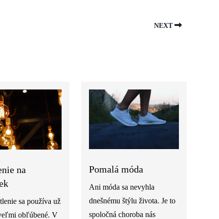
NEXT
Pomalá móda
enie na
ek
Ani móda sa nevyhla
dnešnému štýlu života. Je to
tlenie sa používa už
spoločná choroba nás
 veľmi obľúbené. V