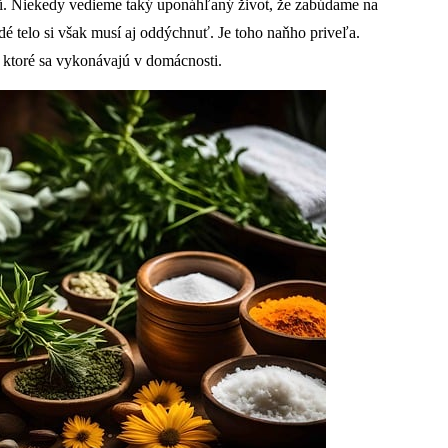
tí. Niekedy vedieme taký uponáhľaný život, že zabúdame na
é telo si však musí aj oddýchnuť. Je toho naňho priveľa.
i, ktoré sa vykonávajú v domácnosti.