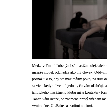
Medzi veľmi obľúbenými sú masážne oleje alebo r
masáže človek odchádza ako iný človek. Oddýchnu
posnažiť o to, aby ste maximálny pokoj na duši d
sa viete kedykoľvek objednať, čo vám uľahčuje aj
tantrického masážneho klubu máte kontaktný formul
Tantra vám ukáže, čo znamená pravý význam masáž
výnimočné. Unášajte sa svojimi pocitmi.