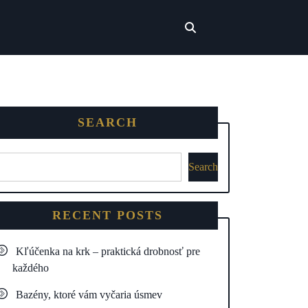
SEARCH
Search
RECENT POSTS
Kľúčenka na krk – praktická drobnosť pre
každého
Bazény, ktoré vám vyčaria úsmev