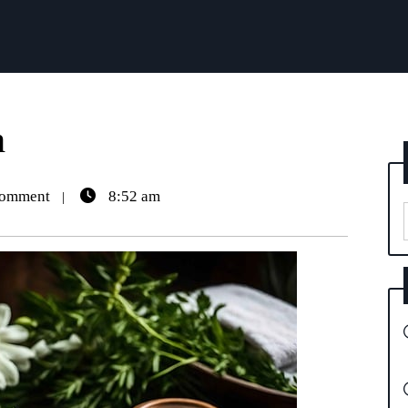
h
omment
8:52 am
|