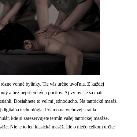
ôzne vonné bylinky. Tie vás určite uvoľnia. Z každej
tý a bez nepríjemných pocitov. Aj vy by ste sa mali
osiahli. Dosiahnete to veľmi jednoducho. Na tantrickú masáž
 digitálna technológia. Priamo na webovej stránke
ár, kde si zarezervujete termín vašej tantrickej masáže.
e. Nie je to len klasická masáž. Ide o niečo celkom určite