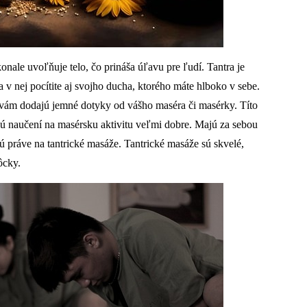
nale uvoľňuje telo, čo prináša úľavu pre ľudí. Tantra je
 nej pocítite aj svojho ducha, ktorého máte hlboko v sebe.
 vám dodajú jemné dotyky od vášho maséra či masérky. Títo
 Sú naučení na masérsku aktivitu veľmi dobre. Majú za sebou
jú práve na tantrické masáže. Tantrické masáže sú skvelé,
ôcky.