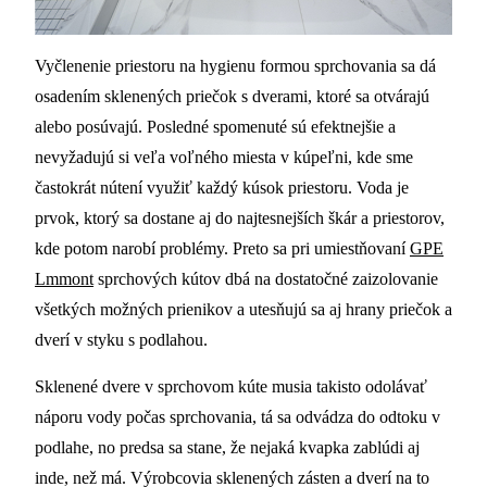
Vyčlenenie priestoru na hygienu formou sprchovania sa dá
osadením sklenených priečok s dverami, ktoré sa otvárajú
alebo posúvajú. Posledné spomenuté sú efektnejšie a
nevyžadujú si veľa voľného miesta v kúpeľni, kde sme
častokrát nútení využiť každý kúsok priestoru. Voda je
prvok, ktorý sa dostane aj do najtesnejších škár a priestorov,
kde potom narobí problémy. Preto sa pri umiestňovaní
GPE
Lmmont
sprchových kútov dbá na dostatočné zaizolovanie
všetkých možných prienikov a utesňujú sa aj hrany priečok a
dverí v styku s podlahou.
Sklenené dvere v sprchovom kúte musia takisto odolávať
náporu vody počas sprchovania, tá sa odvádza do odtoku v
podlahe, no predsa sa stane, že nejaká kvapka zablúdi aj
inde, než má. Výrobcovia sklenených zásten a dverí na to