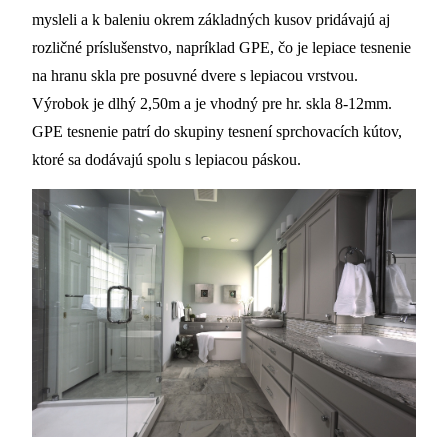
mysleli a k baleniu okrem základných kusov pridávajú aj
rozličné príslušenstvo, napríklad GPE, čo je lepiace tesnenie
na hranu skla pre posuvné dvere s lepiacou vrstvou.
Výrobok je dlhý 2,50m a je vhodný pre hr. skla 8-12mm.
GPE tesnenie patrí do skupiny tesnení sprchovacích kútov,
ktoré sa dodávajú spolu s lepiacou páskou.