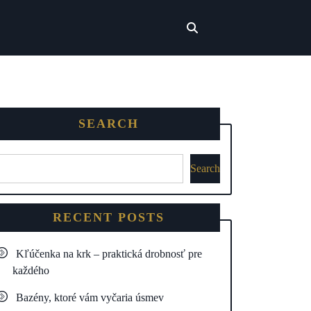
SEARCH
Search
RECENT POSTS
Kľúčenka na krk – praktická drobnosť pre
každého
Bazény, ktoré vám vyčaria úsmev