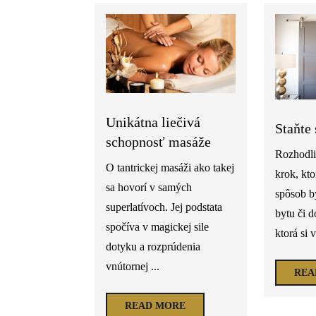
Unikátna liečivá
Staňte
schopnosť masáže
Rozhodli
O tantrickej masáži ako takej
krok, kt
sa hovorí v samých
spôsob b
superlatívoch. Jej podstata
bytu či d
spočíva v magickej sile
ktorá si 
dotyku a rozprúdenia
vnútornej ...
REA
READ MORE