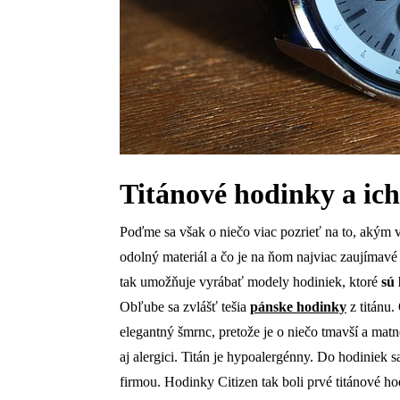
Titánové hodinky a ic
Poďme sa však o niečo viac pozrieť na to, akým v
odolný materiál a čo je na ňom najviac zaujímavé
tak umožňuje vyrábať modely hodiniek, ktoré
sú
Obľube sa zvlášť tešia
pánske hodinky
z titánu.
elegantný šmrnc, pretože je o niečo tmavší a ma
aj alergici. Titán je hypoalergénny. Do hodiniek 
firmou. Hodinky Citizen tak boli prvé titánové h