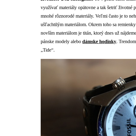
využívať materiály opätovne a tak šetriť životné 
mnohé rôznorodé materiály. Veľmi často je to ne
ušľachtilým materiálom. Okrem toho sa remienky
novším materiálom je titán, ktorý dnes už nájde
pánske modely alebo
dámske hodinky
. Trendom 
„Tide“.