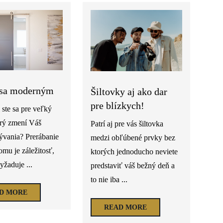
 sa moderným
Šiltovky aj ako dar
pre blízkych!
 ste sa pre veľký
orý zmení Váš
Patrí aj pre vás šiltovka
ývania? Prerábanie
medzi obľúbené prvky bez
omu je záležitosť,
ktorých jednoducho neviete
vyžaduje ...
predstaviť váš bežný deň a
to nie iba ...
D MORE
READ MORE