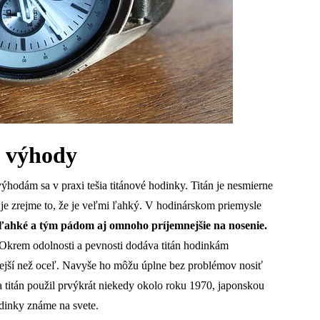
h výhody
ýhodám sa v praxi tešia titánové hodinky. Titán je nesmierne
 je zrejme to, že je veľmi ľahký. V hodinárskom priemysle
 ľahké a tým pádom aj omnoho príjemnejšie na nosenie.
 Okrem odolnosti a pevnosti dodáva titán hodinkám
tnejší než oceľ. Navyše ho môžu úplne bez problémov nosiť
sa titán použil prvýkrát niekedy okolo roku 1970, japonskou
odinky známe na svete.