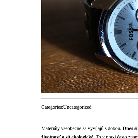
Categories:
Uncategorized
Materiály všeobecne sa vyvíjajú s dobou.
Dnes sú
životnosť a sú ekologické.
To v praxi často zna