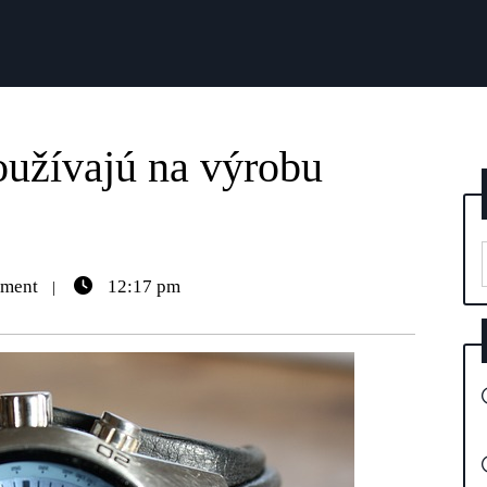
oužívajú na výrobu
ment
12:17 pm
|