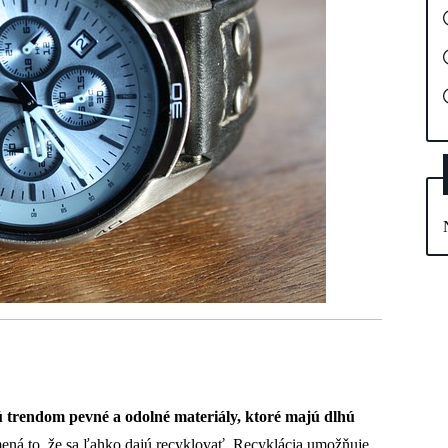
 trendom pevné a odolné materiály, ktoré majú dlhú
mená to, že sa ľahko dajú recyklovať. Recyklácia umožňuje